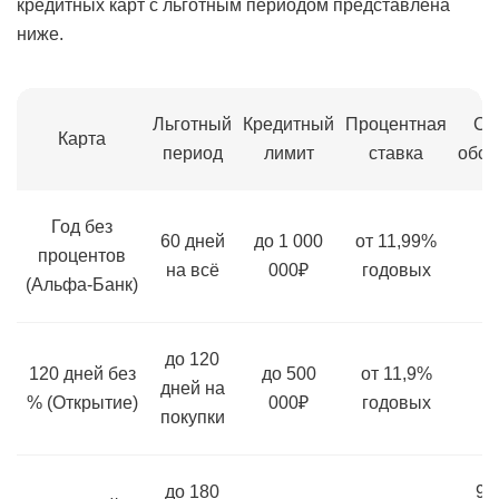
кредитных карт с льготным периодом представлена
ниже.
Льготный
Кредитный
Процентная
Ст
Карта
период
лимит
ставка
обсл
Год без
60 дней
до 1 000
от 11,99%
процентов
на всё
000₽
годовых
(Альфа-Банк)
до 120
120 дней без
до 500
от 11,9%
дней на
% (Открытие)
000₽
годовых
покупки
до 180
99