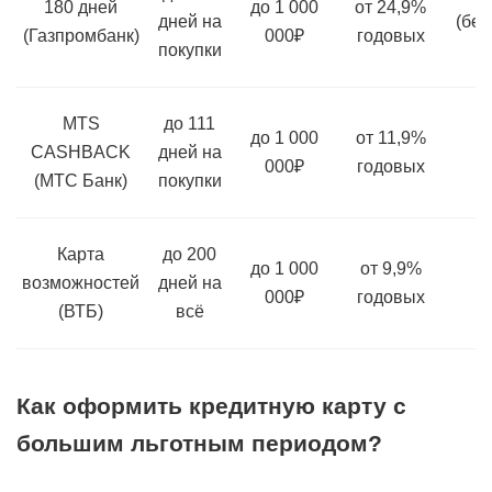
180 дней
до 1 000
от 24,9%
дней на
(бес
(Газпромбанк)
000₽
годовых
покупки
MTS
до 111
до 1 000
от 11,9%
CASHBACK
дней на
000₽
годовых
(МТС Банк)
покупки
Карта
до 200
до 1 000
от 9,9%
возможностей
дней на
000₽
годовых
(ВТБ)
всё
Как оформить кредитную карту с
большим льготным периодом?