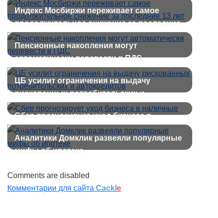
Индекс Мосбиржи переживает самое
продолжительное снижение за последние
13 лет
Пенсионные накопления могут
автоматически перевести в ПДС
ЦБ усилит ограничения на выдачу
рискованных потребительских и
автокредитов
Сбер прогнозирует уход бизнеса в
наличные
Аналитики Домклик развеяли популярные
мифы об ипотеке
Comments are disabled
Комментарии для сайта
Cackl
e