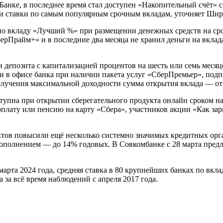
Банке, в последнее время стал доступен «Накопительный счёт» 
ли ставки по самым популярным срочным вкладам, уточняет Шир
по вкладу «Лучший %» при размещении денежных средств на срок
берПрайм+» и в последние два месяца не хранил деньги на вкла
и депозита с капитализацией процентов на шесть или семь мес
и в офисе банка при наличии пакета услуг «СберПремьер», под
олучения максимальной доходности сумма открытия вклада — от
тупна при открытии сберегательного продукта онлайн сроком н
рплату или пенсию на карту «Сбера», участников акции «Как за
ктов повысили ещё несколько системно значимых кредитных орга
пополнением — до 14% годовых. В Совкомбанке с 28 марта предл
рта 2024 года, средняя ставка в 80 крупнейших банках по вклад
 за всё время наблюдений с апреля 2017 года.