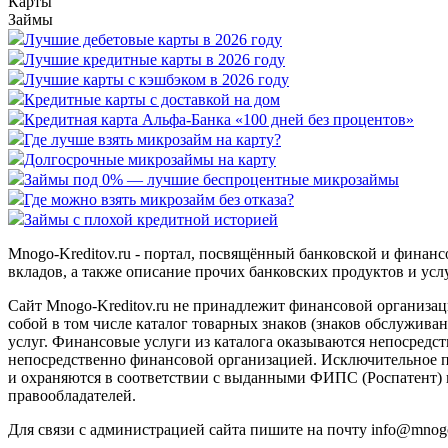
Карты
Займы
Лучшие дебетовые карты в 2026 году
Лучшие кредитные карты в 2026 году
Лучшие карты с кэшбэком в 2026 году
Кредитные карты с доставкой на дом
Кредитная карта Альфа-Банка «100 дней без процентов»
Где лучше взять микрозайм на карту?
Долгосрочные микрозаймы на карту
Займы под 0% — лучшие беспроцентные микрозаймы
Где можно взять микрозайм без отказа?
Займы с плохой кредитной историей
Mnogo-Kreditov.ru - портал, посвящённый банковской и финан
вкладов, а также описание прочих банковских продуктов и услу
Сайт Mnogo-Kreditov.ru не принадлежит финансовой организац
собой в том числе каталог товарных знаков (знаков обслужи
услуг. Финансовые услуги из каталога оказываются непосредс
непосредственно финансовой организацией. Исключительное пр
и охраняются в соответствии с выданными ФИПС (Роспатент) 
правообладателей.
Для связи с администрацией сайта пишите на почту
info@mnogo