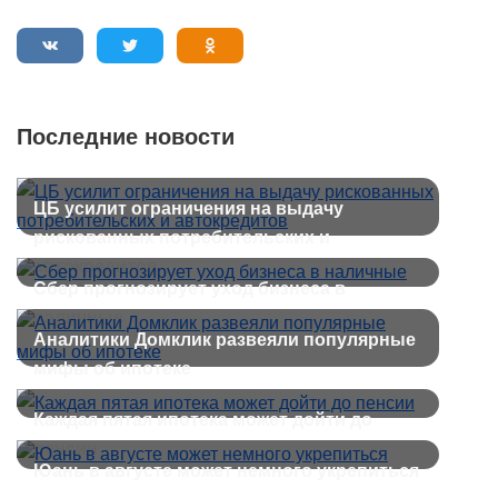
Последние новости
ЦБ усилит ограничения на выдачу
рискованных потребительских и
автокредитов
Сбер прогнозирует уход бизнеса в
наличные
Аналитики Домклик развеяли популярные
мифы об ипотеке
Каждая пятая ипотека может дойти до
пенсии
Юань в августе может немного укрепиться