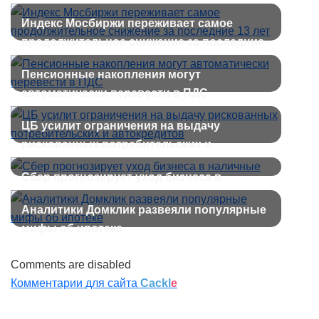
Индекс Мосбиржи переживает самое
продолжительное снижение за последние
13 лет
Пенсионные накопления могут
автоматически перевести в ПДС
ЦБ усилит ограничения на выдачу
рискованных потребительских и
автокредитов
Сбер прогнозирует уход бизнеса в
наличные
Аналитики Домклик развеяли популярные
мифы об ипотеке
Comments are disabled
Комментарии для сайта
Cackl
e