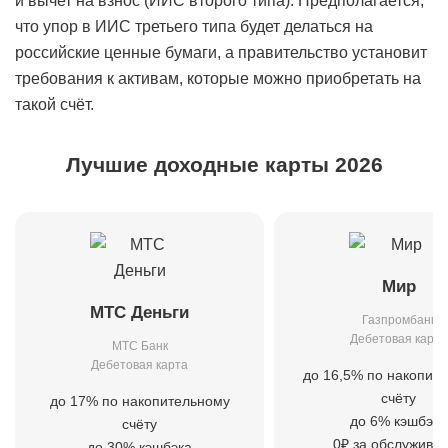
и вычет на взнос (ИИС второго типа). Предполагается,
что упор в ИИС третьего типа будет делаться на
российские ценные бумаги, а правительство установит
требования к активам, которые можно приобретать на
такой счёт.
Лучшие доходные карты 2026
Мир
МТС Деньги
Газпромбанк
Дебетовая карта
МТС Банк
Дебетовая карта
до 16,5% по накопит
счёту
до 17% по накопительному
до 6% кэшбэка
счёту
0₽ за обслужива
до 30% кэшбэка