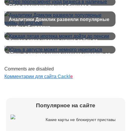
автокредитов
Сбер прогнозирует уход бизнеса в
наличные
Аналитики Домклик развеяли популярные
мифы об ипотеке
Каждая пятая ипотека может дойти до
пенсии
Юань в августе может немного укрепиться
Comments are disabled
Комментарии для сайта
Cackl
e
Популярное на сайте
Какие карты не блокируют приставы