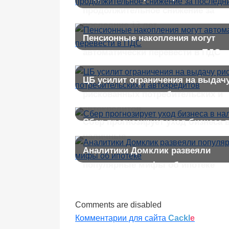
продолжительное снижение за
последние 13 лет
Пенсионные накопления могут
автоматически перевести в ПДС
ЦБ усилит ограничения на выдач
рискованных потребительских и
автокредитов
Сбер прогнозирует уход бизнеса 
наличные
Аналитики Домклик развеяли
популярные мифы об ипотеке
Comments are disabled
Комментарии для сайта
Cackl
e