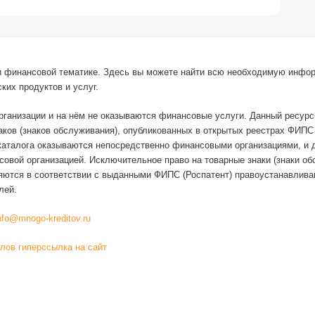
й и финансовой тематике. Здесь вы можете найти всю необходимую инфо
ких продуктов и услуг.
организации и на нём не оказываются финансовые услуги. Данный ресур
наков (знаков обслуживания), опубликованных в открытых реестрах ФИП
каталога оказываются непосредственно финансовыми организациями, и 
овой организацией. Исключительное право на товарные знаки (знаки о
няются в соответствии с выданными ФИПС (Роспатент) правоустанавлив
лей.
nfo@mnogo-kreditov.ru
алов гиперссылка на сайт