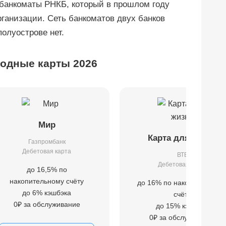
банкоматы РНКБ, который в прошлом году
ганизации. Сеть банкоматов двух банков
олуострове нет.
одные карты 2026
Мир
Карта для жизни
Газпромбанк
Дебетовая карта
ВТБ
Дебетовая карта
до 16,5% по
накопительному счёту
до 16% по накопительном
до 6% кэшбэка
счёту
0₽ за обслуживание
до 15% кэшбэка
0₽ за обслуживание