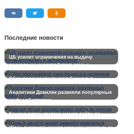
Последние новости
ЦБ усилит ограничения на выдачу
рискованных потребительских и
автокредитов
Сбер прогнозирует уход бизнеса в
наличные
Аналитики Домклик развеяли популярные
мифы об ипотеке
Каждая пятая ипотека может дойти до
пенсии
Юань в августе может немного укрепиться