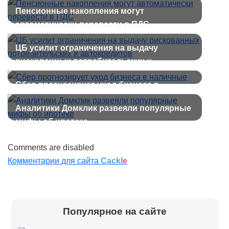
13 лет
Пенсионные накопления могут
автоматически перевести в ПДС
ЦБ усилит ограничения на выдачу
рискованных потребительских и
автокредитов
Сбер прогнозирует уход бизнеса в
наличные
Аналитики Домклик развеяли популярные
мифы об ипотеке
Comments are disabled
Комментарии для сайта
Cackl
e
Популярное на сайте