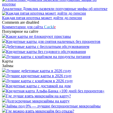
Аналитики Домклик развеяли популярные мифы об ипотеке
Каждая пятая ипотека может дойти до пенсии
Comments are disabled
Комментарии для сайта
Cackl
e
Популярное на сайте
Какие карты не блокируют приставы
Кредитные карты для снятия наличных без процентов
Дебетовые карты с бесплатным обслуживанием
Кредитные карты без годового обслуживания
Лучшие карты с кэшбэком на продукты питания
Карты
Займы
Лучшие дебетовые карты в 2026 году
Лучшие кредитные карты в 2026 году
Лучшие карты с кэшбэком в 2026 году
Кредитные карты с доставкой на дом
Кредитная карта Альфа-Банка «100 дней без процентов»
Где лучше взять микрозайм на карту?
Долгосрочные микрозаймы на карту
Займы под 0% — лучшие беспроцентные микрозаймы
Где можно взять микрозайм без отказа?