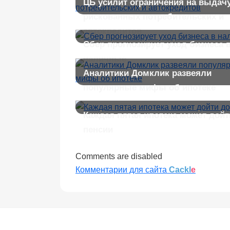
ЦБ усилит ограничения на выдач
рискованных потребительских и
автокредитов
Сбер прогнозирует уход бизнеса 
наличные
Аналитики Домклик развеяли
популярные мифы об ипотеке
Каждая пятая ипотека может дойт
пенсии
Comments are disabled
Комментарии для сайта
Cackl
e