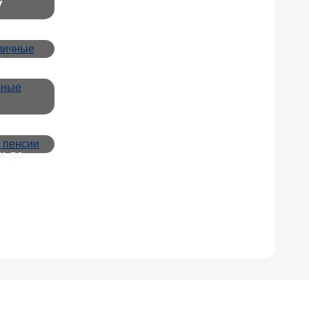
у
в
и до