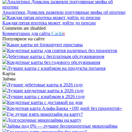
Аналитики Домклик развеяли популярные мифы об ипотеке
Каждая пятая ипотека может дойти до пенсии
Comments are disabled
Комментарии для сайта
Cackl
e
Популярное на сайте
Какие карты не блокируют приставы
Кредитные карты для снятия наличных без процентов
Дебетовые карты с бесплатным обслуживанием
Кредитные карты без годового обслуживания
Лучшие карты с кэшбэком на продукты питания
Карты
Займы
Лучшие дебетовые карты в 2026 году
Лучшие кредитные карты в 2026 году
Лучшие карты с кэшбэком в 2026 году
Кредитные карты с доставкой на дом
Кредитная карта Альфа-Банка «100 дней без процентов»
Где лучше взять микрозайм на карту?
Долгосрочные микрозаймы на карту
Займы под 0% — лучшие беспроцентные микрозаймы
Где можно взять микрозайм без отказа?