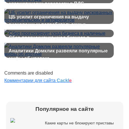
автоматически перевести в ПДС
ЦБ усилит ограничения на выдачу
рискованных потребительских и
автокредитов
Сбер прогнозирует уход бизнеса в
наличные
Аналитики Домклик развеяли популярные
мифы об ипотеке
Comments are disabled
Комментарии для сайта
Cackl
e
Популярное на сайте
Какие карты не блокируют приставы