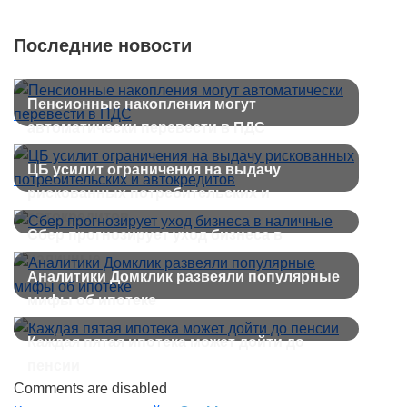
Последние новости
Пенсионные накопления могут
автоматически перевести в ПДС
ЦБ усилит ограничения на выдачу
рискованных потребительских и
автокредитов
Сбер прогнозирует уход бизнеса в
наличные
Аналитики Домклик развеяли популярные
мифы об ипотеке
Каждая пятая ипотека может дойти до
пенсии
Comments are disabled