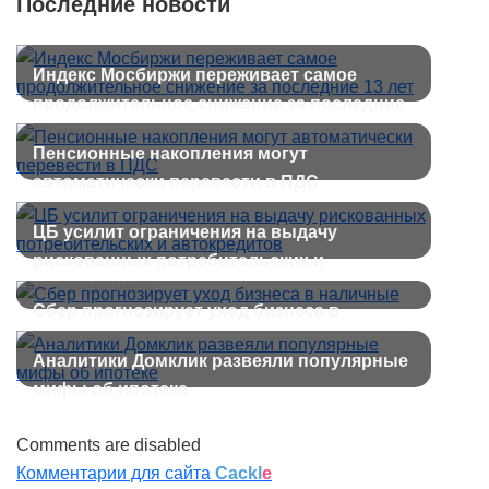
Последние новости
Индекс Мосбиржи переживает самое
продолжительное снижение за последние
13 лет
Пенсионные накопления могут
автоматически перевести в ПДС
ЦБ усилит ограничения на выдачу
рискованных потребительских и
автокредитов
Сбер прогнозирует уход бизнеса в
наличные
Аналитики Домклик развеяли популярные
мифы об ипотеке
Comments are disabled
Комментарии для сайта
Cackl
e