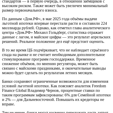
стандартов — в первую очередь, в отношении заёмщиков с
высоким риском. Также может быть увеличен минимальный
размер первоначального взноса.
По данным «Дом.РФ», в мае 2025 года объёмы выдачи
льготной ипотеки впервые перестали расти и составили 224
миллиарда рублей. Однако, как отметил глава аналитического
центра «Дом.РФ» Михаил Гольдберг, статистика отражает
данные с лагом, и майские цифры — это результат апрельских
решений. Реальное положение дел ещё предстоит оценить.
В то же время ЦБ подчёркивает, что не наблюдает серьёзного
спада на рынке и не считает необходимым дополнительное
стимулирование программ господдержки. Временное
снижение объёмов, по мнению регулятора, может быть
связано с майскими праздниками, и окончательные выводы
можно будет сделать по результатам летних месяцев.
Банки сохраняют ограниченные возможности для изменения
условий льготной ипотеки. Как поясняет аналитик Freedom
Finance Global Владимир Чернов, процентные ставки по
таким программам зафиксированы: 6% для Семейной ипотеки
и 2% — для Дальневосточной. Повышать их кредиторы не
вправе.
Тем не менее, банки могут косвенно переложить часть затрат