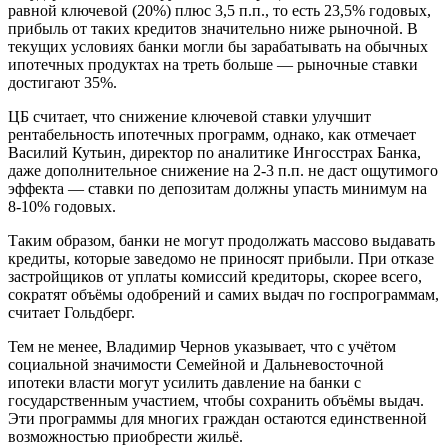
равной ключевой (20%) плюс 3,5 п.п., то есть 23,5% годовых,
прибыль от таких кредитов значительно ниже рыночной. В
текущих условиях банки могли бы зарабатывать на обычных
ипотечных продуктах на треть больше — рыночные ставки
достигают 35%.
ЦБ считает, что снижение ключевой ставки улучшит
рентабельность ипотечных программ, однако, как отмечает
Василий Кутьин, директор по аналитике Ингосстрах Банка,
даже дополнительное снижение на 2-3 п.п. не даст ощутимого
эффекта — ставки по депозитам должны упасть минимум на
8-10% годовых.
Таким образом, банки не могут продолжать массово выдавать
кредиты, которые заведомо не приносят прибыли. При отказе
застройщиков от уплаты комиссий кредиторы, скорее всего,
сократят объёмы одобрений и самих выдач по госпрограммам,
считает Гольдберг.
Тем не менее, Владимир Чернов указывает, что с учётом
социальной значимости Семейной и Дальневосточной
ипотеки власти могут усилить давление на банки с
государственным участием, чтобы сохранить объёмы выдач.
Эти программы для многих граждан остаются единственной
возможностью приобрести жильё.