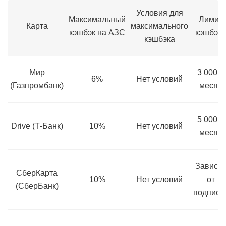
Условия для
Максимальный
Лимит
Карта
максимального
кэшбэк на АЗС
кэшбэка
кэшбэка
Мир
3 000 в
6%
Нет условий
(Газпромбанк)
месяц
5 000 в
Drive (Т-Банк)
10%
Нет условий
месяц
Зависит
СберКарта
10%
Нет условий
от
(СберБанк)
подписк