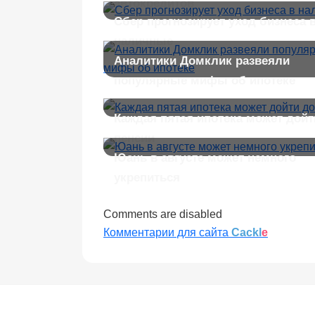
автокредитов
Сбер прогнозирует уход бизнеса 
наличные
Аналитики Домклик развеяли
популярные мифы об ипотеке
Каждая пятая ипотека может дойт
пенсии
Юань в августе может немного
укрепиться
Comments are disabled
Комментарии для сайта
Cackl
e