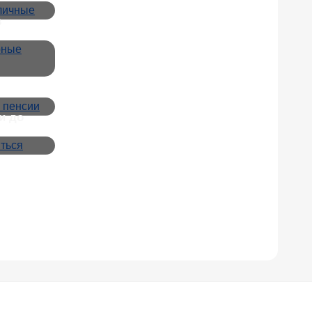
в
и до