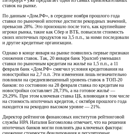
Петербург» уже предлагает одни из самых привлекательных
ставок на рынке.
По данным «Дом.РФ», в середине ноября прошлого года
ставки по рыночной ипотеке достигли рекордных значений,
превысив 28%. Это произошло после того, как крупнейшие
игроки рынка, такие как Сбер и ВТБ, повысили стоимость
своих ипотечных продуктов на 3,5 п.п., за ними последовали
и другие кредитные организации.
Однако в конце января на рынке появились первые признаки
снижения ставок. Так, 20 января банк Уралсиб уменьшил
ставки по рыночным кредитам на жильё на 1,5 п.п., а 11
февраля банк «Дом.РФ» смягчил условия кредитования на
новостройки на 2,7 п.п. Эти изменения лишь незначительно
повлияли на средневзвешенный уровень ставок в ТОП-20
банков: по состоянию на 28 февраля ставка по кредитам на
новостройки составляет 28,73%, а на готовое жильё —
29,29%. При этом ключевая ставка ЦБ, влияющая в том числе
на стоимость ипотечных кредитов, с октября прошлого года
находится на рекордно высоком уровне — 21%.
Директор рейтингов финансовых институтов рейтинговой
службы НРА Наталия Богомолова отмечает, что на решения
ипотечных банков могли повлиять два ключевых фактора:
снижение стоимости фондирования и регуляторные