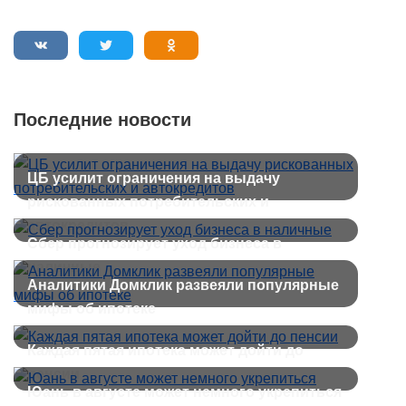
Последние новости
ЦБ усилит ограничения на выдачу
рискованных потребительских и
автокредитов
Сбер прогнозирует уход бизнеса в
наличные
Аналитики Домклик развеяли популярные
мифы об ипотеке
Каждая пятая ипотека может дойти до
пенсии
Юань в августе может немного укрепиться