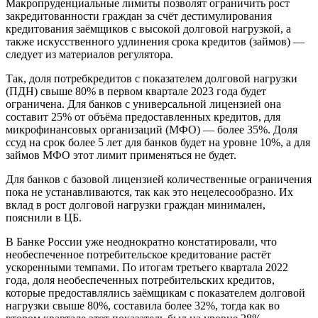
Макропруденциальные лимиты позволят ограничить рост
закредитованности граждан за счёт дестимулирования
кредитования заёмщиков с высокой долговой нагрузкой, а
также искусственного удлинения срока кредитов (займов) —
следует из материалов регулятора.
Так, доля потребкредитов с показателем долговой нагрузки
(ПДН) свыше 80% в первом квартале 2023 года будет
ограничена. Для банков с универсальной лицензией она
составит 25% от объёма предоставленных кредитов, для
микрофинансовых организаций (МФО) — более 35%. Доля
ссуд на срок более 5 лет для банков будет на уровне 10%, а для
займов МФО этот лимит применяться не будет.
Для банков с базовой лицензией количественные ограничения
пока не устанавливаются, так как это нецелесообразно. Их
вклад в рост долговой нагрузки граждан минимален,
пояснили в ЦБ.
В Банке России уже неоднократно констатировали, что
необеспеченное потребительское кредитование растёт
ускоренными темпами. По итогам третьего квартала 2022
года, доля необеспеченных потребительских кредитов,
которые предоставлялись заёмщикам с показателем долговой
нагрузки свыше 80%, составила более 32%, тогда как во