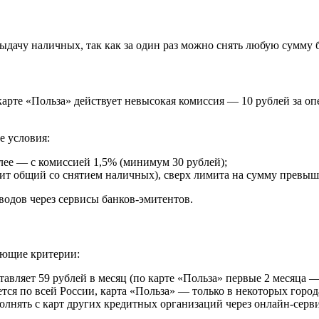
дачу наличных, так как за один раз можно снять любую сумму бе
 карте «Польза» действует невысокая комиссия — 10 рублей за о
е условия:
алее — с комиссией 1,5% (минимум 30 рублей);
мит общий со снятием наличных), сверх лимита на сумму превы
водов через сервисы банков-эмитентов.
ующие критерии:
вляет 59 рублей в месяц (по карте «Польза» первые 2 месяца —
ся по всей России, карта «Польза» — только в некоторых город
лнять с карт других кредитных организаций через онлайн-серв