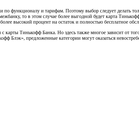
жи по функционалу и тарифам. Поэтому выбор следует делать то
ежбанку, то в этом случае более выгодной будет карта Тинькофф
я более высокий процент на остаток и полностью бесплатное обс
и с карты Тинькофф Банка. Но здесь также многое зависит от то
ькофф Блэк», предложенные категории могут оказаться невостре