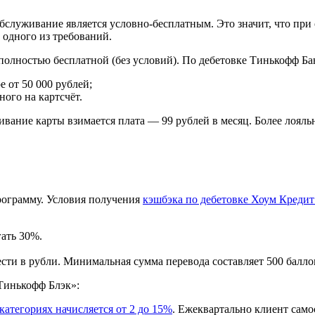
 обслуживание является условно-бесплатным. Это значит, что пр
 одного из требований.
 полностью бесплатной (без условий). По дебетовке Тинькофф Б
е от 50 000 рублей;
ого на картсчёт.
вание карты взимается плата — 99 рублей в месяц. Более лояль
рограмму. Условия получения
кэшбэка по дебетовке Хоум Кредит
ать 30%.
сти в рубли. Минимальная сумма перевода составляет 500 балло
Тинькофф Блэк»:
категориях начисляется от 2 до 15%
. Ежеквартально клиент само