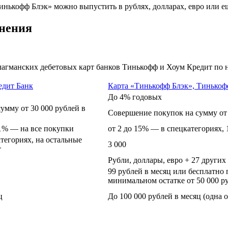
инькофф Блэк» можно выпустить в рублях, долларах, евро или е
внения
лагманских дебетовых карт банков Тинькофф и Хоум Кредит по 
едит Банк
Карта «Тинькофф Блэк», Тинькоф
До 4% годовых
умму от 30 000 рублей в
Совершение покупок на сумму от 
1% — на все покупки
от 2 до 15% — в спецкатегориях,
атегориях, на остальные
3 000
т
Рубли, доллары, евро + 27 других
99 рублей в месяц или бесплатно
минимальном остатке от 50 000 р
ц
До 100 000 рублей в месяц (одна