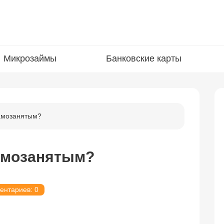
Микрозаймы
Банковские карты
амозанятым?
амозанятым?
ентариев: 0