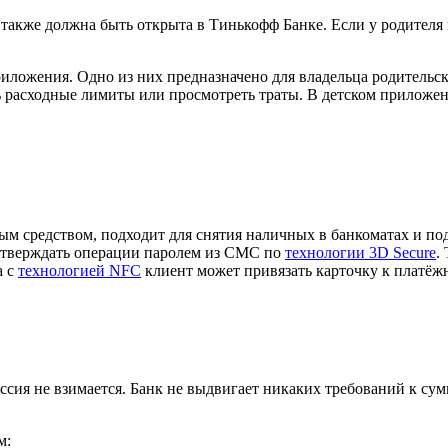
 также должна быть открыта в Тинькофф Банке. Если у родителя 
иложения. Одно из них предназначено для владельца родительско
ь расходные лимиты или просмотреть траты. В детском прилож
ым средством, подходит для снятия наличных в банкоматах и п
дтверждать операции паролем из СМС по
технологии 3D Secure
.
а с
технологией NFC
клиент может привязать карточку к платё
ия не взимается. Банк не выдвигает никаких требований к сумм
м: