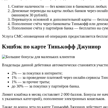
Снятие наличности — без комиссии в банкоматах любых б
Денежные переводы на карты любых банков через онлайн
(минимум 30 рублей).
Перевыпуск основной и дополнительной карты — беспла
Пополнение счёта через банкоматы Тинькофф или денежн
Пополнение счёта у партнёров банка — бесплатно на сум
Услуга СМС-оповещения об операциях предоставляется беспла
Кэшбэк по карте Тинькофф Джуниор
Владельцы данной дебетовки автоматически становятся участни
2% — за покупки в интернете;
1% — за проведение платежей через онлайн-сервисы Тин
1% — за прочие траты;
до 30% — за покупки у партнёров банка.
Лимит кэшбэка в месяц составляет 2 000 баллов. Бонусы не нач
х указанных категорий), пополнение электронных кошельков.
Также до конца лета по карте Тинькофф Джуниор действует акц