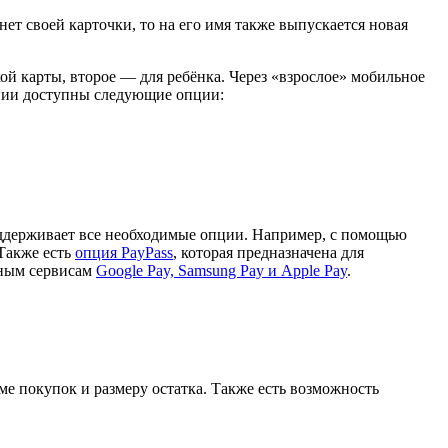
нет своей карточки, то на его имя также выпускается новая
й карты, второе — для ребёнка. Через «взрослое» мобильное
ении доступны следующие опции:
оддерживает все необходимые опции. Например, с помощью
 Также есть
опция PayPass
, которая предназначена для
жным сервисам
Google Pay, Samsung Pay и Apple Pay
.
е покупок и размеру остатка. Также есть возможность