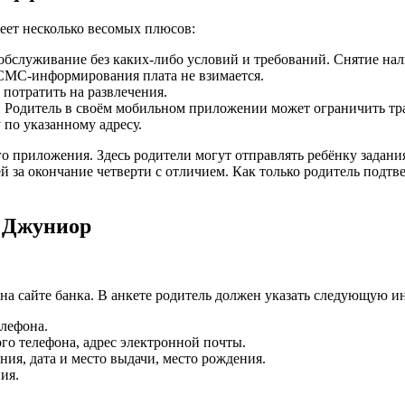
еет несколько весомых плюсов:
 обслуживание без каких-либо условий и требований. Снятие на
 СМС-информирования плата не взимается.
потратить на развлечения.
. Родитель в своём мобильном приложении может ограничить тра
 по указанному адресу.
 приложения. Здесь родители могут отправлять ребёнку задания
ей за окончание четверти с отличием. Как только родитель подт
ф Джуниор
 на сайте банка. В анкете родитель должен указать следующую 
елефона.
го телефона, адрес электронной почты.
ия, дата и место выдачи, место рождения.
ия.