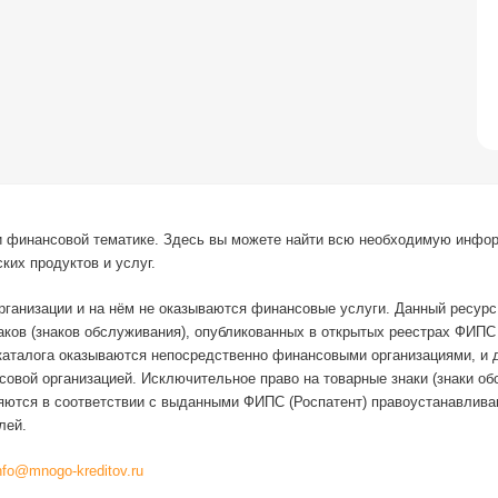
й и финансовой тематике. Здесь вы можете найти всю необходимую инфо
ких продуктов и услуг.
организации и на нём не оказываются финансовые услуги. Данный ресур
наков (знаков обслуживания), опубликованных в открытых реестрах ФИП
каталога оказываются непосредственно финансовыми организациями, и 
овой организацией. Исключительное право на товарные знаки (знаки о
няются в соответствии с выданными ФИПС (Роспатент) правоустанавлив
лей.
nfo@mnogo-kreditov.ru