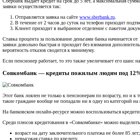
Сбербанк выдает кредит на срок до 5 лет, а максимальная сумм
заявки осуществляется так:
Отправляется заявка на сайте
www.sberbank.ru
.
В течение от 2 часов до суток на телефон приходит подт
Клиент приходит в выбранное отделение с пакетом докум
Ставка процента за пользование деньгами банка начинается о
заявки довольно быстрая и проходит без взимания дополнител
вероятность отказов сводится к минимуму.
Если пенсионер работает, то это также увеличивает его шанс 
Совкомбанк — кредиты пожилым людям под 12
Этот банк лоялен не только к пенсионерам по возрасту, но и к
такие граждане вообще не попадали ни в одну из категорий на
На банковском онлайн-ресурсе можно воспользоваться кредитн
Среди плюсов кредитования в «Совкомбанке» можно выделить
возраст на дату заключительного платежа не более 85 лет;
невысокая ставка по кредиту.