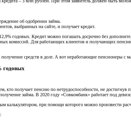
а кредита – 3 млн рублей. При этом заявитель должен быть моло
верждение об одобрении займа.
ентов, выбранных на сайте, и получает кредит.
т 12,9% годовых. Кредит можно погашать досрочно без дополнит
ьных комиссий. Для работающих клиентов и получающих пенсию 
на получение средств в долг. А вот неработающие пенсионеры с 
% годовых
 тем, кто получает пенсию по нетрудоспособности, не достигнув 
 получение займа. В 2020 году «Совкомбанк» работает под девиз
ым калькулятором, при помощи которого можно произвести расчё
: