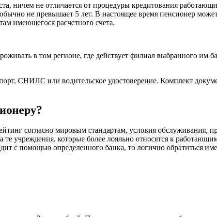
та, ничем не отличается от процедуры кредитования работающи
 обычно не превышает 5 лет. В настоящее время пенсионер может
там имеющегося расчетного счета.
роживать в том регионе, где действует филиал выбранного им ба
порт, СНИЛС или водительское удостоверение. Комплект докуме
сионеру?
рейтинг согласно мировым стандартам, условия обслуживания, п
 на те учреждения, которые более лояльно относятся к работающ
едит с помощью определенного банка, то логично обратиться им