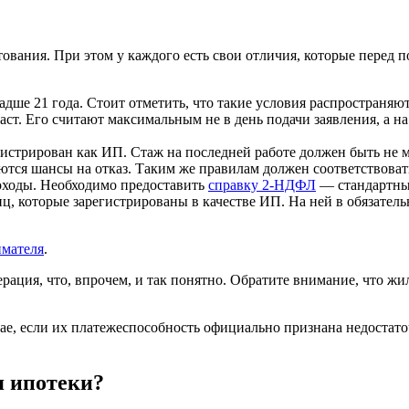
вания. При этом у каждого есть свои отличия, которые перед п
дше 21 года. Стоит отметить, что такие условия распространяютс
ст. Его считают максимальным не в день подачи заявления, а н
истрирован как ИП. Стаж на последней работе должен быть не м
ются шансы на отказ. Таким же правилам должен соответствоват
оходы. Необходимо предоставить
справку 2-НДФЛ
— стандартный
иц, которые зарегистрированы в качестве ИП. На ней в обязате
имателя
.
ция, что, впрочем, и так понятно. Обратите внимание, что жиль
чае, если их платежеспособность официально признана недостат
я ипотеки?