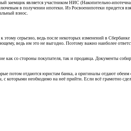
ный заемщик является участником НИС (Накопительно-ипотечна
 ключевым в получении ипотеки. Из Росвоенипотеки придется взят
альный взнос.
 этому серьезно, ведь после некоторых изменений в Сбербанке 
ающему, ведь им это не выгодно. Поэтому важно наиболее ответ
е как со стороны покупателя, так и продавца. Документы собир
орые потом отдаются юристам банка, а оригиналы отдают обеим 
, с которыми необходимо на неё прийти. Если всё грамотно сдел