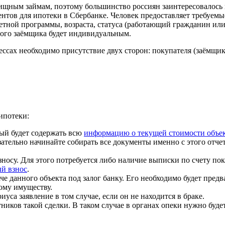
ищным займам, поэтому большинство россиян заинтересовалось
тов для ипотеки в Сбербанке. Человек предоставляет требуемы
ретной программы, возраста, статуса (работающий гражданин и
ного заёмщика будет индивидуальным.
ессах необходимо присутствие двух сторон: покупателя (заёмщи
ипотеки:
ый будет содержать всю
информацию о текущей стоимости объе
тельно начинайте собирать все документы именно с этого отчета
осу. Для этого потребуется либо наличие выписки по счету пок
й взнос
.
че данного объекта под залог банку. Его необходимо будет пред
ному имуществу.
уса заявление в том случае, если он не находится в браке.
ков такой сделки. В таком случае в органах опеки нужно будет 