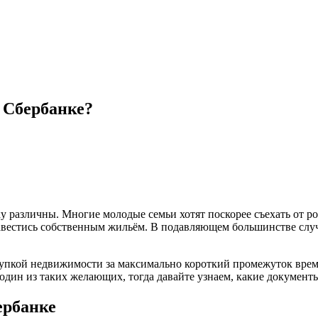
 Сбербанке?
различны. Многие молодые семьи хотят поскорее съехать от род
завестись собственным жильём. В подавляющем большинстве случ
купкой недвижимости за максимально короткий промежуток вре
дин из таких желающих, тогда давайте узнаем, какие документ
ербанке