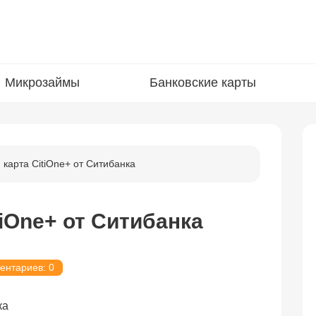
Микрозаймы
Банковские карты
 карта CitiOne+ от Ситибанка
tiOne+ от Ситибанка
ентариев: 0