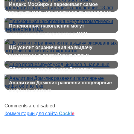
Индекс Мосбиржи переживает самое
продолжительное снижение за последние
13 лет
Пенсионные накопления могут
автоматически перевести в ПДС
ЦБ усилит ограничения на выдачу
рискованных потребительских и
автокредитов
Сбер прогнозирует уход бизнеса в
наличные
Аналитики Домклик развеяли популярные
мифы об ипотеке
Comments are disabled
Комментарии для сайта
Cackl
e