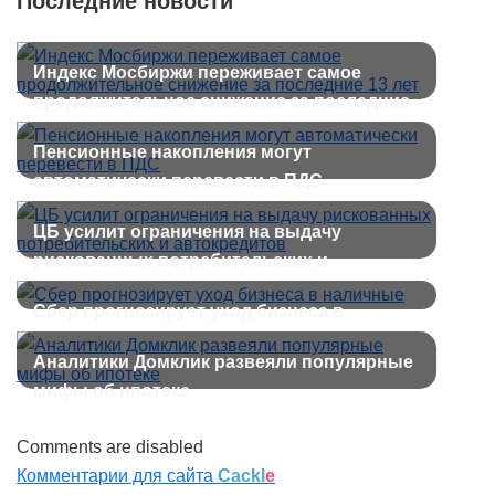
Последние новости
Индекс Мосбиржи переживает самое
продолжительное снижение за последние
13 лет
Пенсионные накопления могут
автоматически перевести в ПДС
ЦБ усилит ограничения на выдачу
рискованных потребительских и
автокредитов
Сбер прогнозирует уход бизнеса в
наличные
Аналитики Домклик развеяли популярные
мифы об ипотеке
Comments are disabled
Комментарии для сайта
Cackl
e