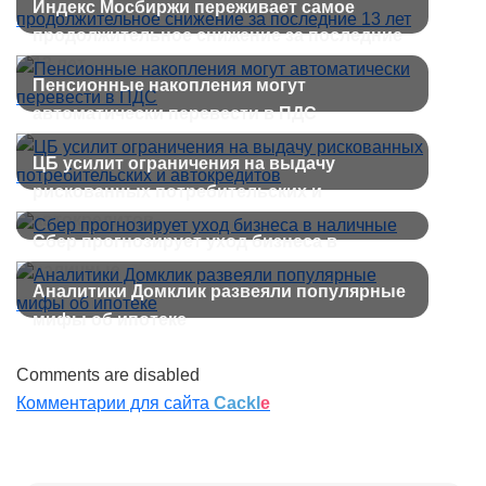
Индекс Мосбиржи переживает самое
продолжительное снижение за последние
13 лет
Пенсионные накопления могут
автоматически перевести в ПДС
ЦБ усилит ограничения на выдачу
рискованных потребительских и
автокредитов
Сбер прогнозирует уход бизнеса в
наличные
Аналитики Домклик развеяли популярные
мифы об ипотеке
Comments are disabled
Комментарии для сайта
Cackl
e