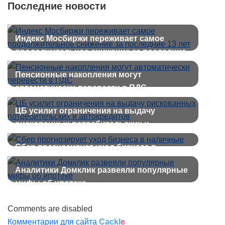
Последние новости
Индекс Мосбиржи переживает самое
продолжительное снижение за последние
13 лет
Пенсионные накопления могут
автоматически перевести в ПДС
ЦБ усилит ограничения на выдачу
рискованных потребительских и
автокредитов
Сбер прогнозирует уход бизнеса в
наличные
Аналитики Домклик развеяли популярные
мифы об ипотеке
Comments are disabled
Комментарии для сайта
Cackl
e