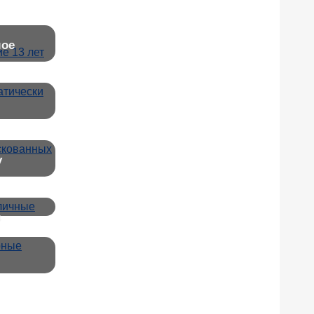
мое
у
в