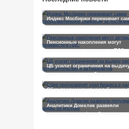
Индекс Мосбиржи переживает са
продолжительное снижение за
последние 13 лет
Пенсионные накопления могут
автоматически перевести в ПДС
ЦБ усилит ограничения на выдач
рискованных потребительских и
автокредитов
Сбер прогнозирует уход бизнеса 
наличные
Аналитики Домклик развеяли
популярные мифы об ипотеке